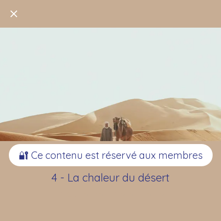
🔐 Ce contenu est réservé aux membres
4 - La chaleur du désert
Jacqueline Fraefel-Terrel