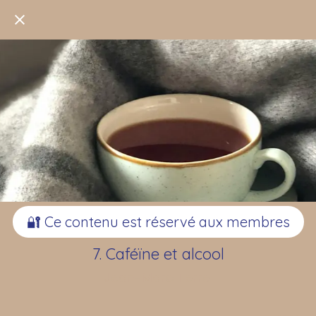
🔐 Ce contenu est réservé aux membres
7. Caféïne et alcool
Jean-Marc Terrel