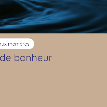
é aux membres
 de bonheur
el
12:03