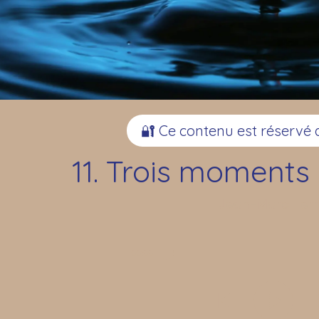
🔐 Ce contenu est réserv
11. Trois moments
Jean-Marc Terr
00:00